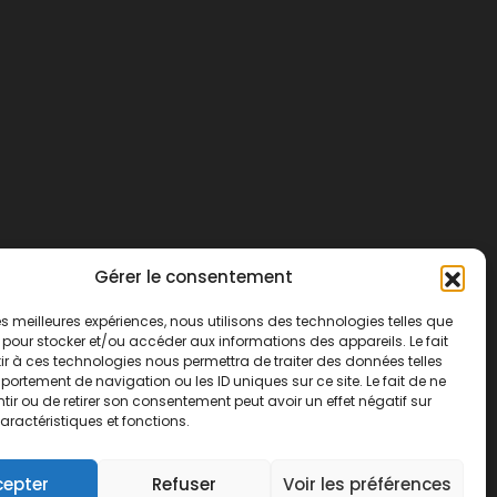
Gérer le consentement
 les meilleures expériences, nous utilisons des technologies telles que
 pour stocker et/ou accéder aux informations des appareils. Le fait
r à ces technologies nous permettra de traiter des données telles
ortement de navigation ou les ID uniques sur ce site. Le fait de ne
ir ou de retirer son consentement peut avoir un effet négatif sur
aractéristiques et fonctions.
cepter
Refuser
Voir les préférences