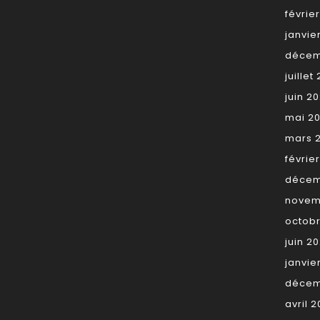
févrie
janvie
décem
juillet
juin 2
mai 2
mars 
févrie
décem
novem
octob
juin 2
janvie
décem
avril 