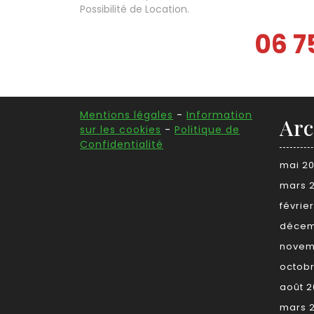
Possibilité de Location.
06 75
Mentions légales
-
Information
Arc
sur les cookies
-
Politique de
Confidentialité
mai 2
mars 
févrie
décem
novem
octob
août 
mars 