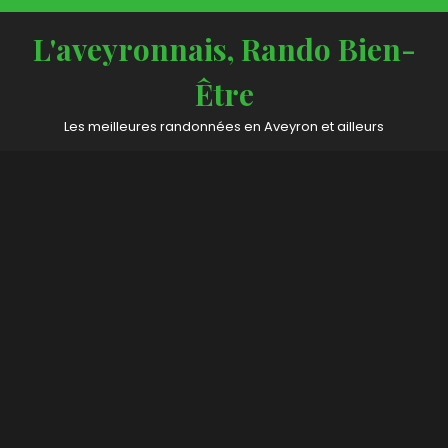
Skip
to
L'aveyronnais, Rando Bien-
content
Être
Les meilleures randonnées en Aveyron et ailleurs
Open
Button