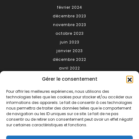
février 2024
décembre 2023
novembre 2023
octobre 2023
juin 2023
janvier 2023
décembre 2022
avril 2022
Gérer le consentement
Meta
Pour offrir les meilleures expériences, nous utilisons des
technologies telles que les cookies pour stocker et/ou accéder aux
Connexion
informations des appareils. Le fait de consentir à ces technologies
nous permettra de traiter des données telles que le comportement
Categories
de navigation ou les ID uniques sur ce site. Le fait de ne pas
consentir ou de retirer son consentement peut avoir un effet négatif
sur certaines caractéristiques et fonctions.
conseils
gastronomie