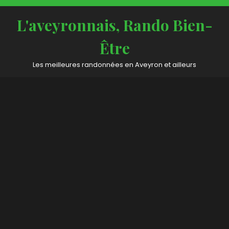
Skip
to
L'aveyronnais, Rando Bien-
content
Être
Les meilleures randonnées en Aveyron et ailleurs
Open
Button