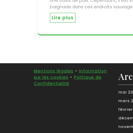
une oasis de paix. Cependant, il est i
baignade dans ces endroits sauvages
Lire plus
Mentions légales
-
Information
Arc
sur les cookies
-
Politique de
Confidentialité
mai 2
mars 
févrie
décem
novem