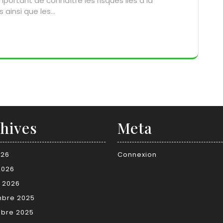
mportant de connaître les risques liés à la
 ainsi que les…
hives
Meta
026
Connexion
2026
r 2026
bre 2025
bre 2025