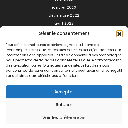
janvier 2023
décembre 2022
avril 2022
Gérer le consentement
Meta
Pour offrir les meilleures expériences, nous utilisons des
technologies telles que les cookies pour stocker et/ou accéder aux
Connexion
informations des appareils. Le fait de consentir à ces technologies
nous permettra de traiter des données telles que le comportement
Categories
de navigation ou les ID uniques sur ce site. Le fait de ne pas
consentir ou de retirer son consentement peut avoir un effet négatif
sur certaines caractéristiques et fonctions.
conseils
gastronomie
Accepter
matériel
méthode
Refuser
Nous utilisons des cookies pour vous offrir la meilleure
reportage
expérience sur notre site.
Voir les préférences
You can find out more about which cookies we are using or
Uncategorized
switch them off in
settings
.