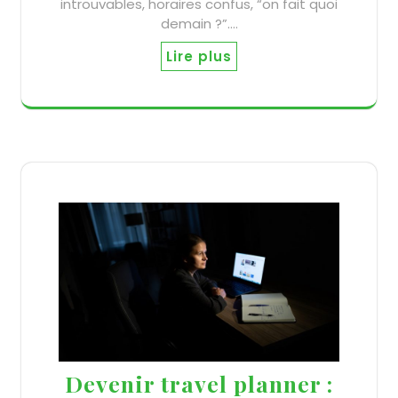
introuvables, horaires confus, “on fait quoi
demain ?”.…
Lire plus
Devenir travel planner :