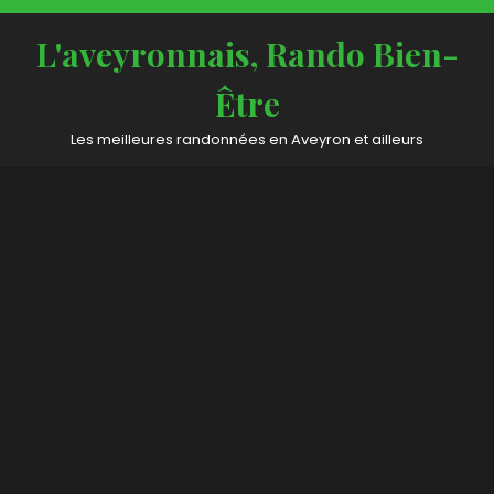
Skip
to
L'aveyronnais, Rando Bien-
content
Être
Les meilleures randonnées en Aveyron et ailleurs
Open
Button