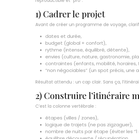
reproductible et “pro”.
1) Cadrer le projet
Avant de créer un programme de voyage, clarifi
dates et durée,
budget (global + confort),
rythme (intense, équilibré, détente),
envies (culture, nature, gastronomie, pla
contraintes (enfants, mobilité, horaires, 
“non négociables” (un spot précis, une a
Résultat attendu : un cap clair. Sans ça, l’itiné
2) Construire l’itinéraire 
C’est la colonne vertébrale :
étapes (villes / zones),
logique de trajets (ne pas zigzaguer),
nombre de nuits par étape (éviter les “1 
équilibre découverte / récupération.