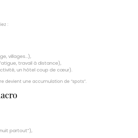
ez :
ge, villages…),
fatigue, travail à distance),
ctivité, un hôtel coup de cœur).
raire devient une accumulation de “spots”.
macro
nuit partout”),