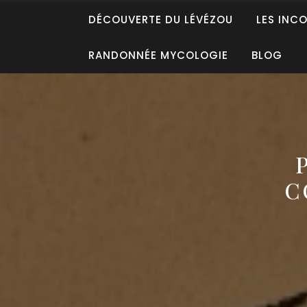
DÉCOUVERTE DU LÉVÉZOU
LES INC
RANDONNÉE MYCOLOGIE
BLOG
C