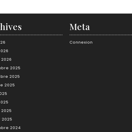
hives
Meta
026
Connexion
2026
r 2026
bre 2025
bre 2025
re 2025
2025
2025
r 2025
r 2025
bre 2024