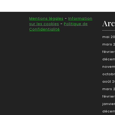
Mentions légales
-
Information
Arc
sur les cookies
-
Politique de
Confidentialité
mai 2
mars 
févrie
décem
novem
octob
août 
mars 
févrie
janvie
décem