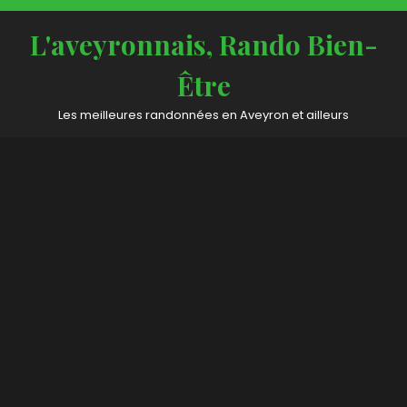
Skip
to
L'aveyronnais, Rando Bien-
content
Être
Les meilleures randonnées en Aveyron et ailleurs
Open
Button