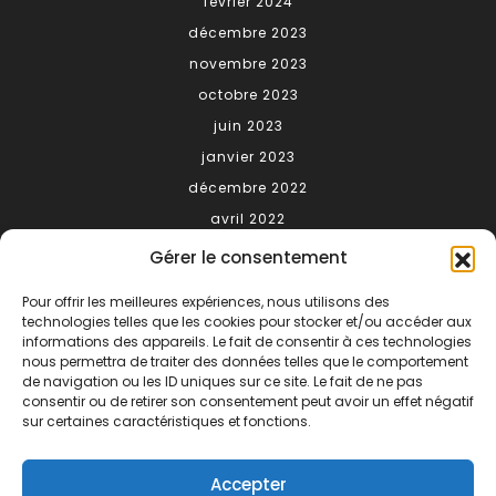
février 2024
décembre 2023
novembre 2023
octobre 2023
juin 2023
janvier 2023
décembre 2022
avril 2022
Gérer le consentement
Meta
Pour offrir les meilleures expériences, nous utilisons des
technologies telles que les cookies pour stocker et/ou accéder aux
Connexion
informations des appareils. Le fait de consentir à ces technologies
nous permettra de traiter des données telles que le comportement
Categories
de navigation ou les ID uniques sur ce site. Le fait de ne pas
consentir ou de retirer son consentement peut avoir un effet négatif
sur certaines caractéristiques et fonctions.
conseils
gastronomie
Accepter
matériel