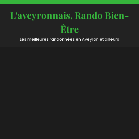
Skip
to
L'aveyronnais, Rando Bien-
content
Être
Les meilleures randonnées en Aveyron et ailleurs
Open
Button