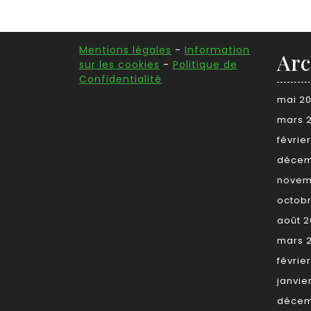
Mentions légales
-
Information
Arc
sur les cookies
-
Politique de
Confidentialité
mai 2
mars 
févrie
décem
novem
octob
août 
mars 
févrie
janvie
décem