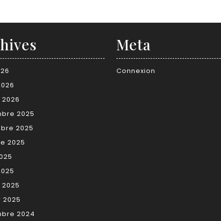
hives
Meta
026
Connexion
2026
r 2026
bre 2025
bre 2025
re 2025
2025
2025
r 2025
r 2025
bre 2024