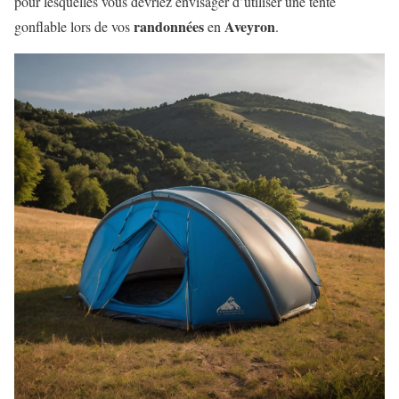
pour lesquelles vous devriez envisager d’utiliser une tente
randonnées
Aveyron
gonflable lors de vos
en
.